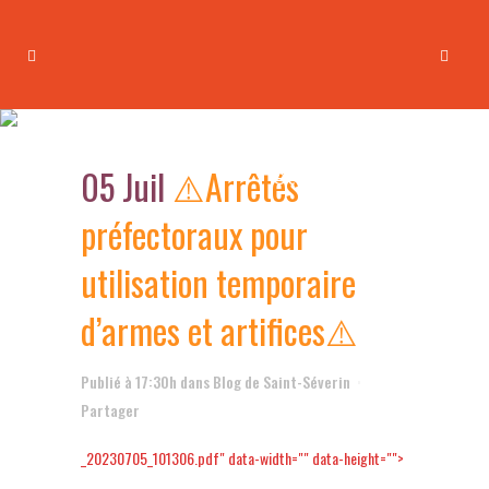
⚠️Arrêtés préfectoraux pour
utilisation temporaire d’armes
05 Juil
⚠️Arrêtés
et artifices⚠️
préfectoraux pour
utilisation temporaire
d’armes et artifices⚠️
Publié à 17:30h
dans
Blog de Saint-Séverin
Partager
_20230705_101306.pdf" data-width="" data-height="">