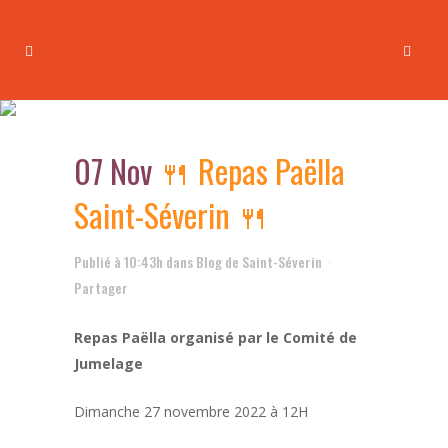
🍴 Repas Paëlla Saint-Séverin
🍴
07 Nov
🍴 Repas Paëlla
Saint-Séverin 🍴
Publié à 10:43h
dans
Blog de Saint-Séverin
Partager
Repas Paëlla organisé par le Comité de
Jumelage
Dimanche 27 novembre 2022 à 12H