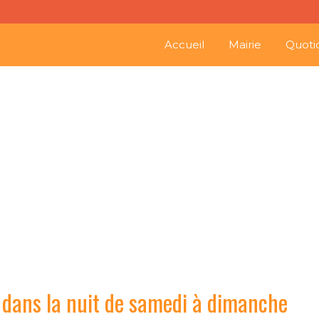
Accueil
Mairie
Quoti
eure d’hiver dans la nuit
r dans la nuit de samedi à dimanche