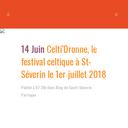
Celti’Dronne, le festival
celtique à St-Séverin le 1er
14 Juin
Celti’Dronne, le
juillet 2018
festival celtique à St-
Séverin le 1er juillet 2018
Publié à 07:31h
dans
Blog de Saint-Séverin
Partager