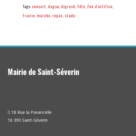
Tags:
concert
,
dagan
,
digresk
,
fête
,
feu d'artifice
,
frairie
,
marche
,
repas
,
stade
Mairie de Saint-Séverin
18 Rue la Pavancelle
16 390 Saint-Séverin