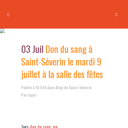
Don du sang à Saint-Séverin
le mardi 9 juillet à la salle des
03 Juil
Don du sang à
fêtes
Saint-Séverin le mardi 9
juillet à la salle des fêtes
Publié à 10:57h
dans
Blog de Saint-Séverin
Partager
Tags:
don du sang
,
vie