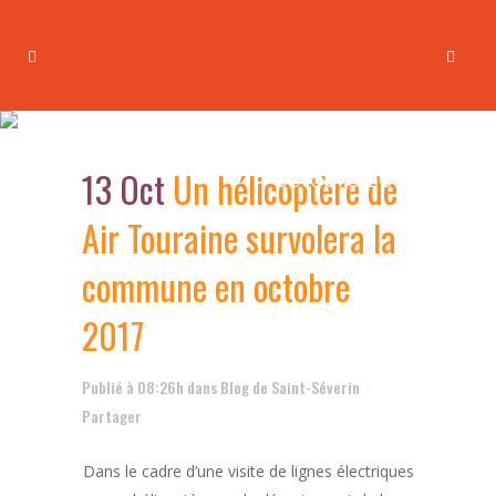
Un hélicoptère de Air Touraine
survolera la commune en
13 Oct
Un hélicoptère de
octobre 2017
Air Touraine survolera la
commune en octobre
2017
Publié à 08:26h
dans
Blog de Saint-Séverin
Partager
Dans le cadre d’une visite de lignes électriques