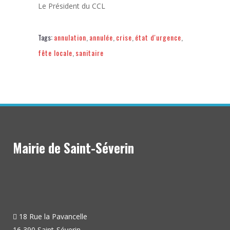
Le Président du CCL
Tags:
annulation
,
annulée
,
crise
,
état d'urgence
,
fête locale
,
sanitaire
Mairie de Saint-Séverin
18 Rue la Pavancelle
16 390 Saint-Séverin