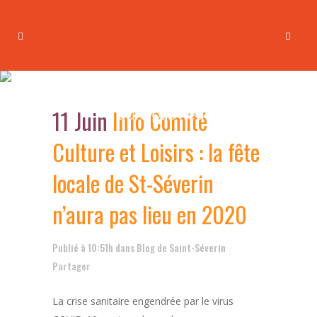
Info Comité Culture et Loisirs :
la fête locale de St-Séverin
11 Juin
Info Comité
n’aura pas lieu en 2020
Culture et Loisirs : la fête
locale de St-Séverin
n’aura pas lieu en 2020
Publié à 10:51h
dans
Blog de Saint-Séverin
Partager
La crise sanitaire engendrée par le virus