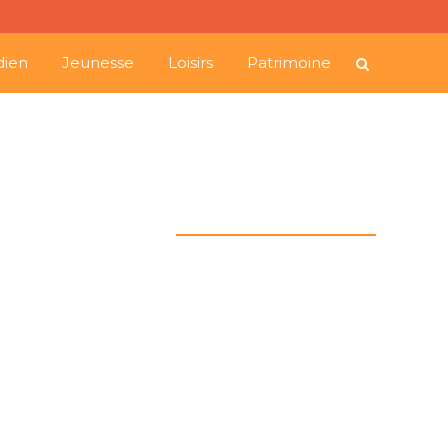
dien
Jeunesse
Loisirs
Patrimoine
Information