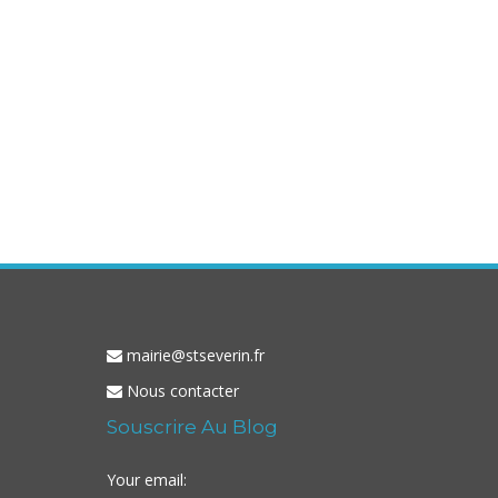
mairie@stseverin.fr
Nous contacter
Souscrire Au Blog
Your email: