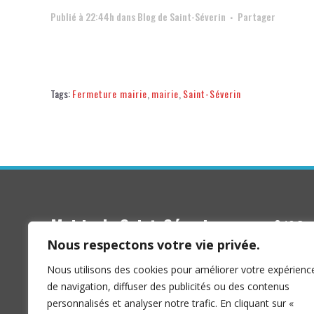
Publié à 22:44h
dans
Blog de Saint-Séverin
Partager
Tags:
Fermeture mairie
,
mairie
,
Saint-Séverin
Mairie de Saint-Séverin
18 Rue 
16 390 S
Nous respectons votre vie privée.
Nous utilisons des cookies pour améliorer votre expérienc
de navigation, diffuser des publicités ou des contenus
personnalisés et analyser notre trafic. En cliquant sur «