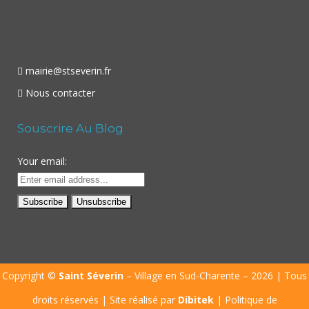
mairie@stseverin.fr
Nous contacter
Souscrire Au Blog
Your email:
Copyright ©
Saint Séverin
– Village en Sud-Charente – 2026 | Tous
droits réservés | Site réalisé par
Dibitek
|
Politique de