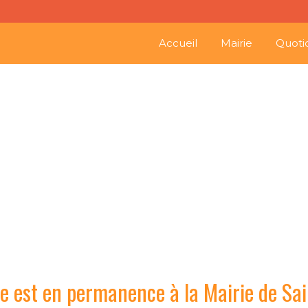
Accueil
Mairie
Quoti
arente est en permanence 
Séverin l
e est en permanence à la Mairie de Sain