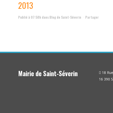
2013
Publié à 07:58h
dans
Blog de Saint-Séverin
Partager
Mairie de Saint-Séverin
18 Rue 
16 390 S