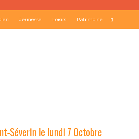
dien
Jeunesse
Loisirs
Patrimoine
à la Mairie de Saint-
e lundi 7 Octobre 2013
t-Séverin le lundi 7 Octobre