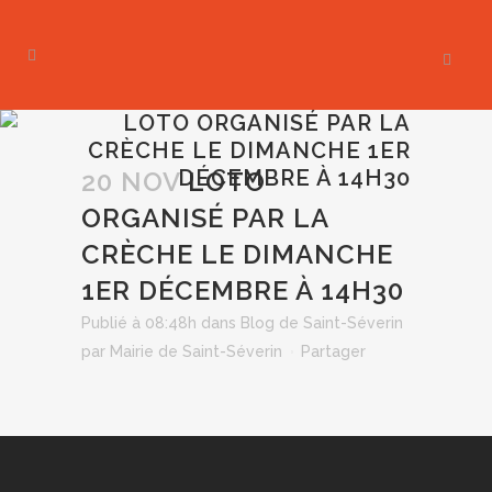
LOTO ORGANISÉ PAR LA
CRÈCHE LE DIMANCHE 1ER
DÉCEMBRE À 14H30
20 NOV
LOTO
ORGANISÉ PAR LA
CRÈCHE LE DIMANCHE
1ER DÉCEMBRE À 14H30
Publié à 08:48h
dans
Blog de Saint-Séverin
par
Mairie de Saint-Séverin
Partager