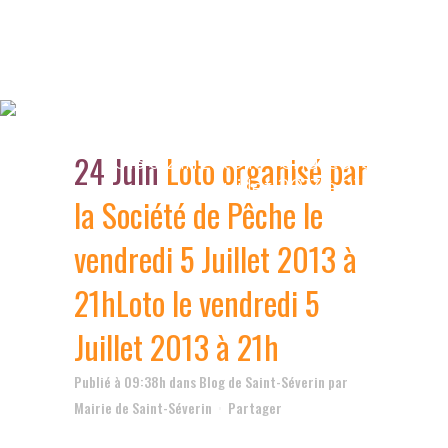
Loto organisé par la Société
de Pêche le vendredi 5 Juillet
24 Juin
Loto organisé par
2013 à 21h
Loto le vendredi 5
Juillet 2013 à 21h
la Société de Pêche le
vendredi 5 Juillet 2013 à
21h
Loto le vendredi 5
Juillet 2013 à 21h
Publié à 09:38h
dans
Blog de Saint-Séverin
par
Mairie de Saint-Séverin
Partager