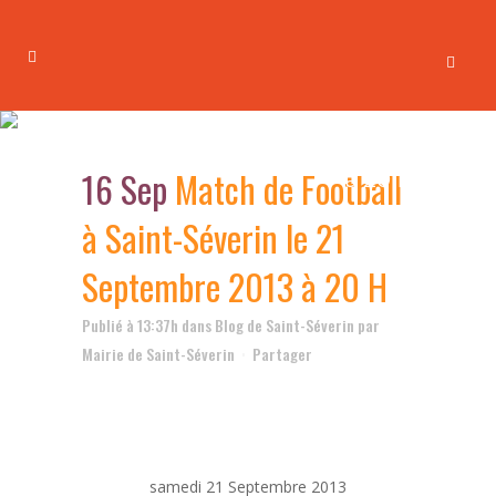
Match de Football à Saint-
Séverin le 21 Septembre 2013
16 Sep
Match de Football
à 20 H
à Saint-Séverin le 21
Septembre 2013 à 20 H
Publié à 13:37h
dans
Blog de Saint-Séverin
par
Mairie de Saint-Séverin
Partager
samedi 21 Septembre 2013