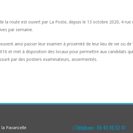
e la route est ouvert par La Poste, depuis le 13 octobre 2020, 4 rue
tives par semaine.
vent ainsi passer leur examen à proximité de leur lieu de vie ou de t
 2016 et met à disposition des locaux pour permettre aux candidats qu
ssuré par des postiers examinateurs, assermentés.
Téléphone : 05 45 98 52 41
la Pavancelle