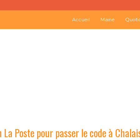
Accueil
Mairie
Quoti
examen La Poste pour pas
La Poste pour passer le code à Chalai