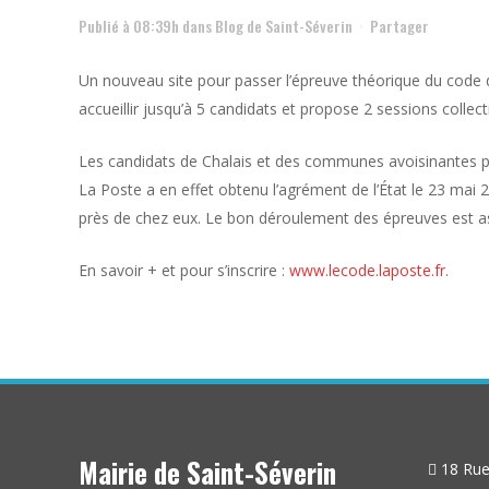
Publié à 08:39h
dans
Blog de Saint-Séverin
Partager
Un nouveau site pour passer l’épreuve théorique du code d
accueillir jusqu’à 5 candidats et propose 2 sessions collec
Les candidats de Chalais et des communes avoisinantes peu
La Poste a en effet obtenu l’agrément de l’État le 23 mai
près de chez eux. Le bon déroulement des épreuves est a
En savoir + et pour s’inscrire :
www.lecode.laposte.fr
.
Mairie de Saint-Séverin
18 Rue 