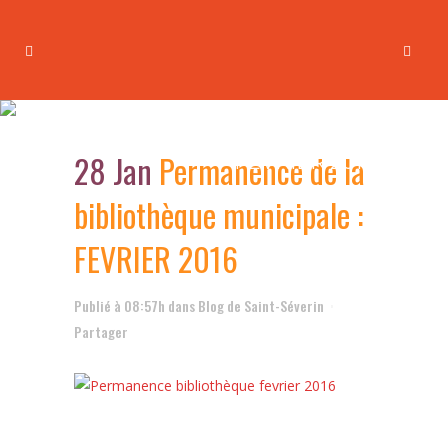
Permanence de la
bibliothèque municipale :
28 Jan
Permanence de la
FEVRIER 2016
bibliothèque municipale :
FEVRIER 2016
Publié à 08:57h
dans
Blog de Saint-Séverin
Partager