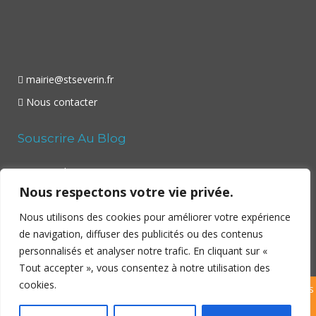
mairie@stseverin.fr
Nous contacter
Souscrire Au Blog
Your email:
Nous respectons votre vie privée.
Nous utilisons des cookies pour améliorer votre expérience
de navigation, diffuser des publicités ou des contenus
personnalisés et analyser notre trafic. En cliquant sur «
Tout accepter », vous consentez à notre utilisation des
cookies.
Copyright ©
Saint Séverin
– Village en Sud-Charente – 2026 | Tous
droits réservés | Site réalisé par
Dibitek
|
Politique de