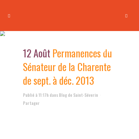
Permanences du Sénateur de
la Charente de sept. à déc.
12 Août
Permanences du
2013
Sénateur de la Charente
de sept. à déc. 2013
Publié à 11:17h
dans
Blog de Saint-Séverin
Partager