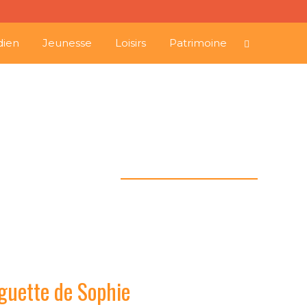
dien
Jeunesse
Loisirs
Patrimoine
e 21 juillet 2018 à la
Guinguette de Sophie
guette de Sophie