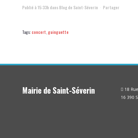
Publié à 15:33h
dans
Blog de Saint-Séverin
Partager
Tags:
concert
,
guinguette
Mairie de Saint-Séverin
18 Rue 
16 390 S