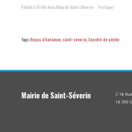
Publié à 15:01h
dans
Blog de Saint-Séverin
Partager
Tags:
Repas d'Automne
,
saint-severin
,
Société de pêche
Mairie de Saint-Séverin
18 Rue 
16 390 S