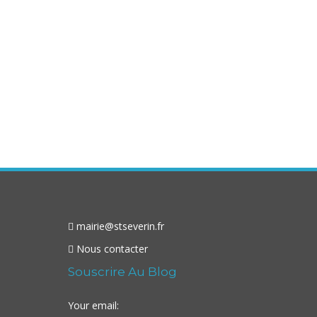
mairie@stseverin.fr
Nous contacter
Souscrire Au Blog
Your email: