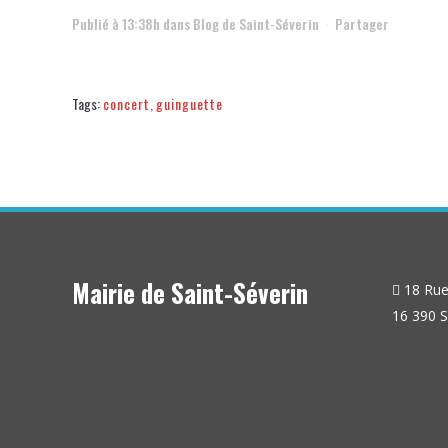
Publié à 13:38h
dans
Blog de Saint-Séverin
Partager
Tags:
concert
,
guinguette
Mairie de Saint-Séverin
18 Rue 
16 390 S