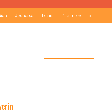
dien
Jeunesse
Loisirs
Patrimoine
 fêtes de Saint-Séverin
verin