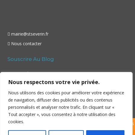
mairie@stseverin.fr
Nous contacter
Souscrire Au Blog
Your email:
Nous respectons votre vie privée.
Nous utilisons des cookies pour améliorer votre expérience
de navigation, diffuser des publicités ou des contenus
personnalisés et analyser notre trafic. En cliquant sur «
Tout accepter », vous consentez à notre utilisation des
cookies.
Copyright ©
Saint Séverin
– Village en Sud-Charente – 2026 | Tous
droits réservés | Site réalisé par
Dibitek
|
Politique de