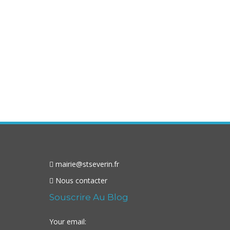
mairie@stseverin.fr
Nous contacter
Souscrire Au Blog
Your email: