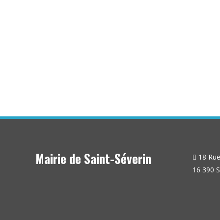
...
Mairie de Saint-Séverin
18 Rue 
16 390 S