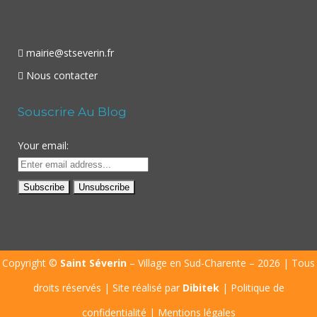
mairie@stseverin.fr
Nous contacter
Souscrire Au Blog
Your email:
Copyright ©
Saint Séverin
– Village en Sud-Charente – 2026 | Tous
droits réservés | Site réalisé par
Dibitek
|
Politique de
confidentialité
|
Mentions légales