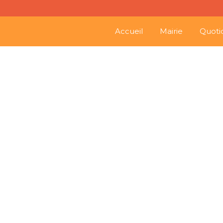
Accueil
Mairie
Quoti
Le Gardon
02
Le Gardon Saint-Séverinois
Déc