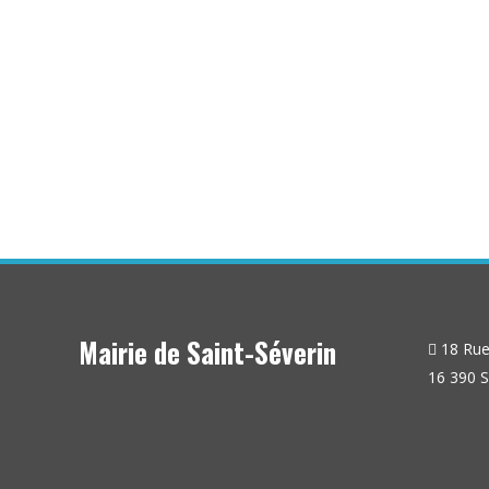
Loto dimanche 12 janvier 2025 ...
Mairie de Saint-Séverin
18 Rue 
16 390 S