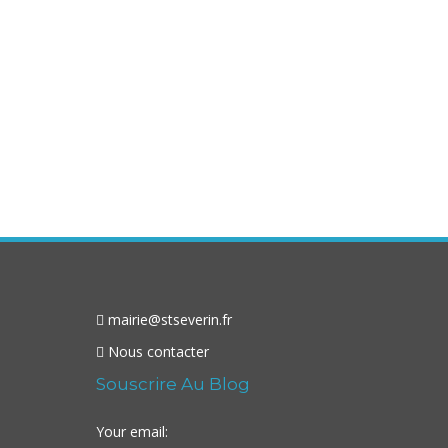
mairie@stseverin.fr
Nous contacter
Souscrire Au Blog
Your email: