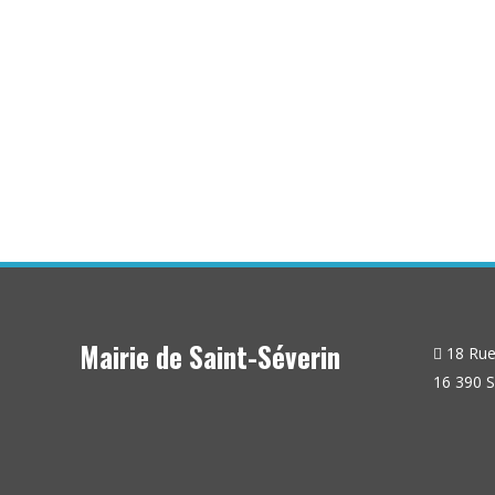
Église de Saint-Séverin mardi 24 décembre à 21H ...
Mairie de Saint-Séverin
18 Rue 
16 390 S