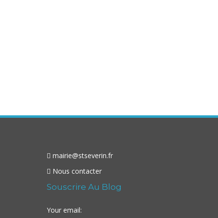
mairie@stseverin.fr
Nous contacter
Souscrire Au Blog
Your email: