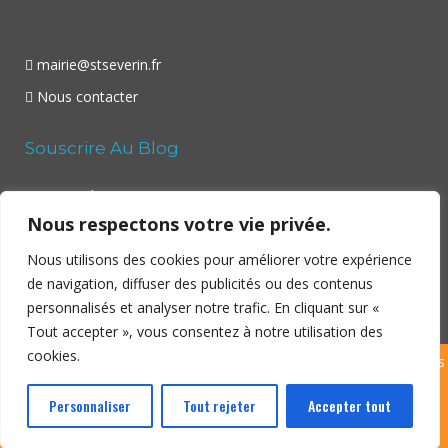
mairie@stseverin.fr
Nous contacter
Souscrire Au Blog
Your email:
Nous respectons votre vie privée.
Nous utilisons des cookies pour améliorer votre expérience
de navigation, diffuser des publicités ou des contenus
personnalisés et analyser notre trafic. En cliquant sur «
Tout accepter », vous consentez à notre utilisation des
cookies.
Copyright ©
Saint Séverin
– Village en Sud-Charente – 2026 | Tous
droits réservés | Site réalisé par
Dibitek
|
Politique de
Personnaliser
Tout rejeter
Accepter tout
confidentialité
|
Mentions légales