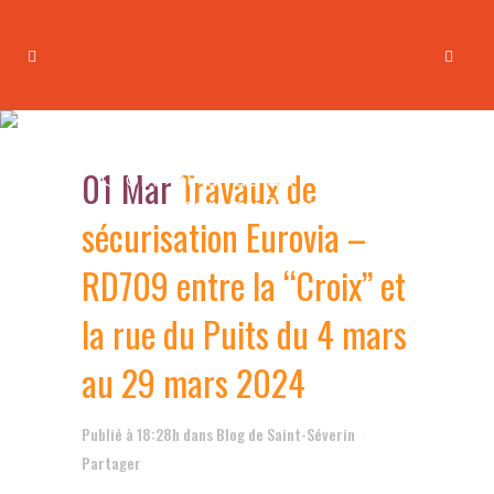
Travaux de sécurisation
Eurovia – RD709 entre la
01 Mar
Travaux de
“Croix” et la rue du Puits du 4
mars au 29 mars 2024
sécurisation Eurovia –
RD709 entre la “Croix” et
la rue du Puits du 4 mars
au 29 mars 2024
Publié à 18:28h
dans
Blog de Saint-Séverin
Partager