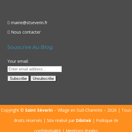
mairie@stseverin.fr
Nous contacter
Souscrire Au Blog
Your email:
Copyright ©
Saint Séverin
– Village en Sud-Charente – 2026 | Tous
droits réservés | Site réalisé par
Dibitek
|
Politique de
confidentialité
|
Mentions légales