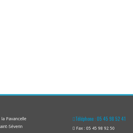
Téléphone : 05 45 98 52 41
la Pavancelle
aint-Séverin
Fax : 05 45 98 92 50