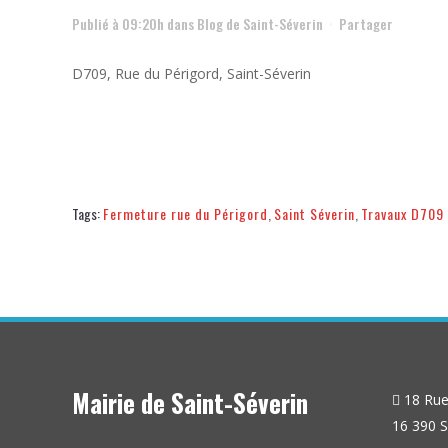
Publié à 09:20h
dans
Blog de Saint-Séverin
Partager
D709, Rue du Périgord, Saint-Séverin
Tags:
Fermeture rue du Périgord
,
Saint Séverin
,
Travaux D709
Mairie de Saint-Séverin
18 Rue 
16 390 S