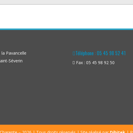
Téléphone : 05 45 98 52 41
la Pavancelle
aint-Séverin
Fax : 05 45 98 92 50
Charente – 2026 | Tous droits réservés | Site réalisé par
Dibitek
|
P