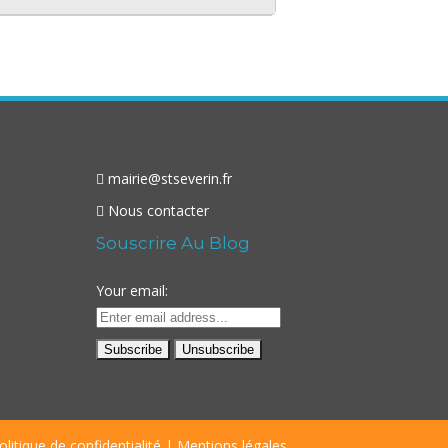
mairie@stseverin.fr
Nous contacter
Souscrire Au Blog
Your email:
olitique de confidentialité
|
Mentions légales