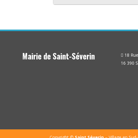
Mairie de Saint-Séverin
18 Rue 
16 390 S
Copyright ©
Saint Séverin
– Village en Sud-