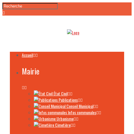
Accueil
Mairie
État Civil
Publications
Conseil Municipal
Infos communales
Urbanisme
Cimetière