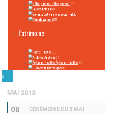
Hébergement
Loisirs
Vie associative
Agenda
Patrimoine
Photos
Archives
Église et moulins
Historique
MAI 2018
08
CÉRÉMONIE DU 8 MAI