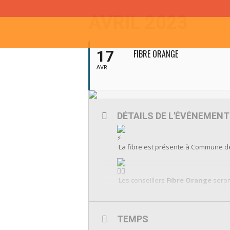
AVRIL 2023
17
FIBRE ORANGE
AVR
DÉTAILS DE L'ÉVÉNEMENT
La fibre est présente à Commune de
Les conseillers
Fibre Orange
seron
Informations sur l’affiche ci-dessou
TEMPS