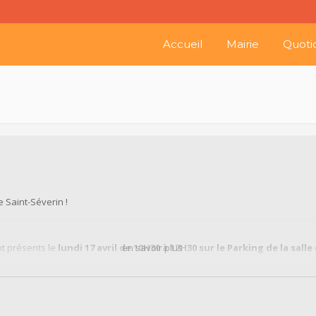
Accueil
Mairie
Quoti
 Saint-Séverin !
t présents le
lundi 17 avril de 10H30 à 17H30 sur le Parking de la salle
en savoir plus
s