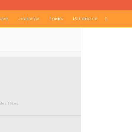
dien
Jeunesse
Loisirs
Patrimoine
 des fêtes.