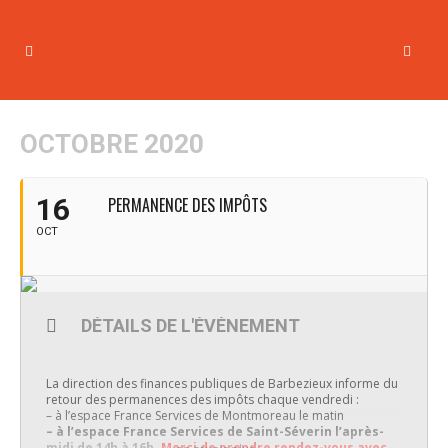
OCTOBRE 2020
16
PERMANENCE DES IMPÔTS
OCT
DÉTAILS DE L'ÉVÉNEMENT
La direction des finances publiques de Barbezieux informe du
retour des permanences des impôts chaque vendredi :
– à l’espace France Services de Montmoreau le matin
– à l’espace France Services de Saint-Séverin l’après-
midi de 14h à 16h.
Merci de prendre rendez-vous avec