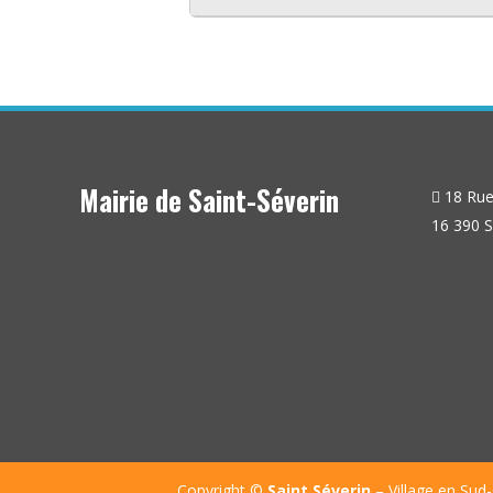
Mairie de Saint-Séverin
18 Rue 
16 390 S
Copyright ©
Saint Séverin
– Village en Sud-