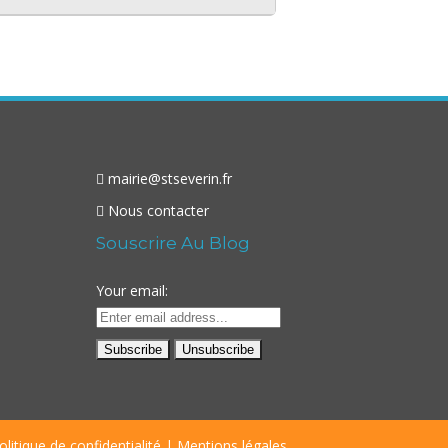
mairie@stseverin.fr
Nous contacter
Souscrire Au Blog
Your email:
olitique de confidentialité
|
Mentions légales