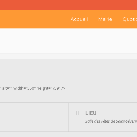
Accueil
Mairie
Quoti
 alt="" width="550" height="759" />
LIEU
Salle des Fêtes de Saint-Séveri