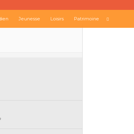
dien
Jeunesse
Loisirs
Patrimoine
n