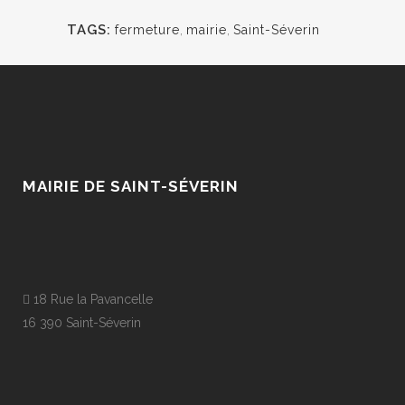
TAGS:
fermeture
,
mairie
,
Saint-Séverin
MAIRIE DE SAINT-SÉVERIN
18 Rue la Pavancelle
16 390 Saint-Séverin