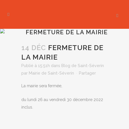
FERMETURE DE LA MAIRIE
14 DÉC
FERMETURE DE
LA MAIRIE
Publié à 15:51h
dans
Blog de Saint-Séverin
par
Mairie de Saint-Séverin
Partager
La mairie sera fermée,
du lundi 26 au vendredi 30 décembre 2022
inclus.