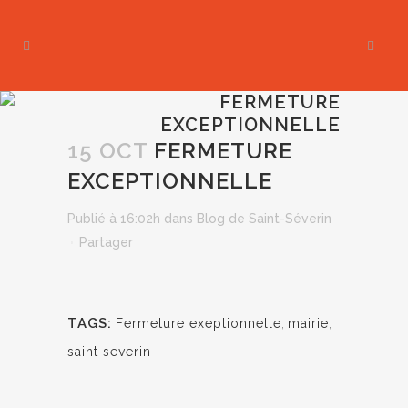
FERMETURE
EXCEPTIONNELLE
15 OCT
FERMETURE
EXCEPTIONNELLE
Publié à 16:02h
dans
Blog de Saint-Séverin
Partager
TAGS:
Fermeture exeptionnelle
,
mairie
,
saint severin