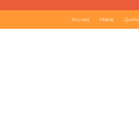
Accueil
Mairie
Quoti
27
Avis de décès
Fév