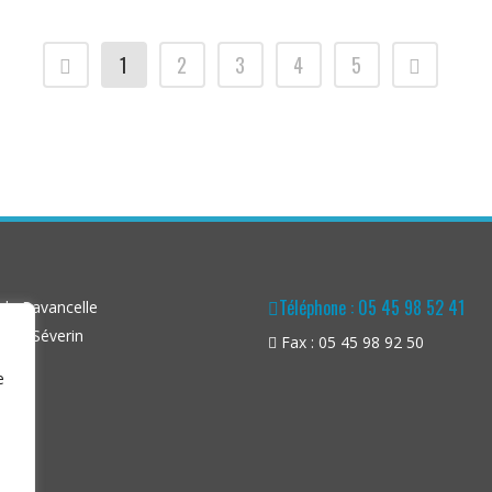
1
2
3
4
5
Téléphone : 05 45 98 52 41
la Pavancelle
aint-Séverin
Fax : 05 45 98 92 50
e