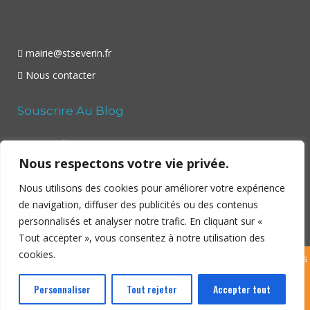
mairie@stseverin.fr
Nous contacter
Souscrire Au Blog
Your email:
Nous respectons votre vie privée.
Nous utilisons des cookies pour améliorer votre expérience
de navigation, diffuser des publicités ou des contenus
personnalisés et analyser notre trafic. En cliquant sur «
Tout accepter », vous consentez à notre utilisation des
cookies.
Copyright ©
Saint Séverin
– Village en Sud-Charente – 2026 | Tous
droits réservés | Site réalisé par
Dibitek
|
Politique de
Personnaliser
Tout rejeter
Accepter tout
confidentialité
|
Mentions légales