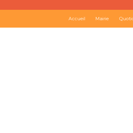
Accueil
Mairie
Quoti
03
02
Déposez votre sapin à Aubeterre du 2 au 9 janvier 2017
Perma
Jan
Jan