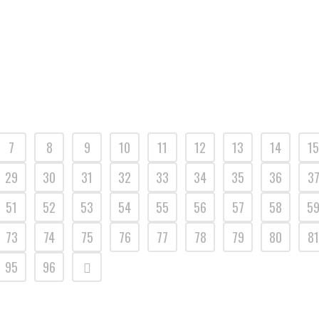
décembre 2016 de 14h à 18h Le vernissage aura lieu le
lundi 5 décembre à 18h © photo Thomas Lebreuvaud ...
7
8
9
10
11
12
13
14
15
29
30
31
32
33
34
35
36
3
51
52
53
54
55
56
57
58
5
73
74
75
76
77
78
79
80
81
95
96