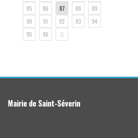
85
86
87
88
89
90
91
92
93
94
95
96
Mairie de Saint-Séverin