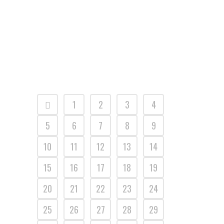
. (Merci de cliquer sur l'image ci-dessus pour
accéder au site internet de la commune)...
1
2
3
4
5
6
7
8
9
10
11
12
13
14
15
16
17
18
19
20
21
22
23
24
25
26
27
28
29