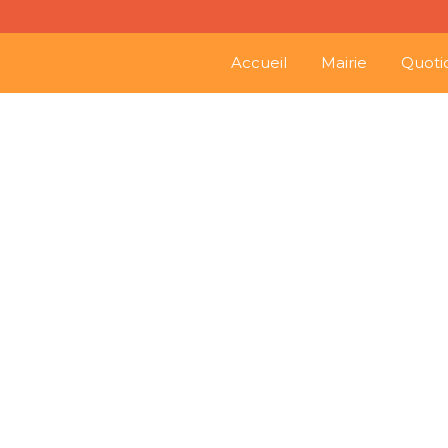
Accueil
Mairie
Quoti
21
18
Loto du foot à Saint-Séverin ce dimanche 25 février
Planning des 
Fév
Fév