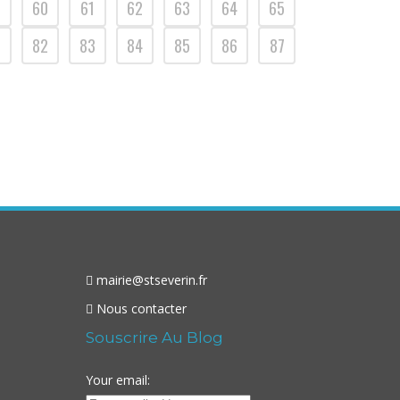
9
60
61
62
63
64
65
82
83
84
85
86
87
mairie@stseverin.fr
Nous contacter
Souscrire Au Blog
Your email: