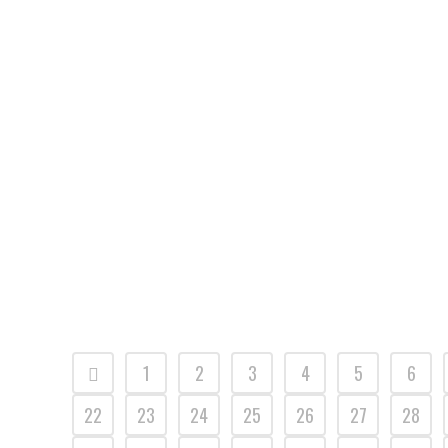
14
Le bureau de poste de Saint-Séverin fermé le mardi 16 janvier
Jan
l’après-midi
. La Poste informe que le bureau de poste de Saint-
Séverin sera exceptionnellement fermé : le mardi 16
janvier 2018 l'après-midi...
1
2
3
4
5
6
22
23
24
25
26
27
28