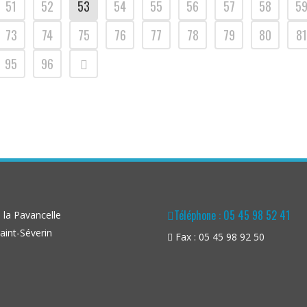
51
52
53
54
55
56
57
58
5
73
74
75
76
77
78
79
80
81
95
96
Téléphone : 05 45 98 52 41
la Pavancelle
aint-Séverin
Fax : 05 45 98 92 50